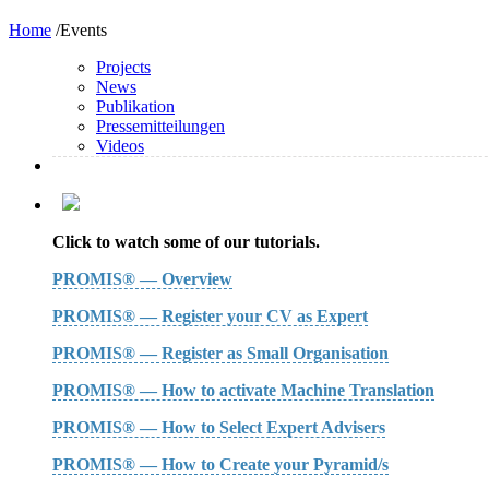
Home
/Events
Projects
News
Publikation
Pressemitteilungen
Videos
Click to watch some of our tutorials.
PROMIS® — Overview
PROMIS® — Register your CV as Expert
PROMIS® — Register as Small Organisation
PROMIS® — How to activate Machine Translation
PROMIS® — How to Select Expert Advisers
PROMIS® — How to Create your Pyramid/s