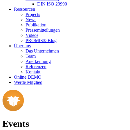
DIN ISO 29990
Ressourcen
Projects
News
Publikation
Pressemitteilungen
Videos
PROMIS® Blog
Über uns
Das Unternehmen
Team
Anerkennung
Referenzen
Kontakt
Online DEMO
Werde Mitglied
Events