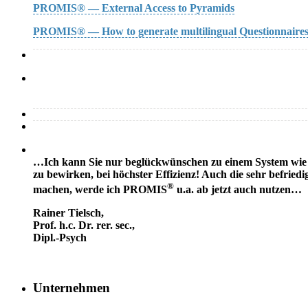
PROMIS® — External Access to Pyramids
PROMIS® — How to generate multilingual Questionnaire
…Ich kann Sie nur beglückwünschen zu einem System wie PR
zu bewirken, bei höchster Effizienz! Auch die sehr befried
®
machen, werde ich PROMIS
u.a. ab jetzt auch nutzen…
Rainer Tielsch
,
Prof. h.c. Dr. rer. sec.,
Dipl.-Psych
Unternehmen