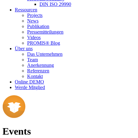
DIN ISO 29990
Ressourcen
Projects
News
Publikation
Pressemitteilungen
Videos
PROMIS® Blog
Über uns
Das Unternehmen
Team
Anerkennung
Referenzen
Kontakt
Online DEMO
Werde Mitglied
Events