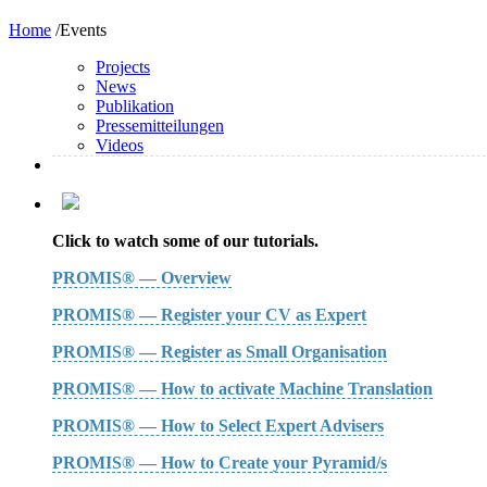
Home
/Events
Projects
News
Publikation
Pressemitteilungen
Videos
Click to watch some of our tutorials.
PROMIS® — Overview
PROMIS® — Register your CV as Expert
PROMIS® — Register as Small Organisation
PROMIS® — How to activate Machine Translation
PROMIS® — How to Select Expert Advisers
PROMIS® — How to Create your Pyramid/s